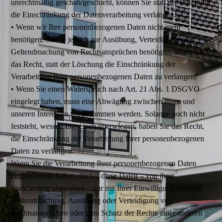
unrechtmäßig geschah/geschieht, können Sie statt der Löschung
die Einschränkung der Datenverarbeitung verlangen.
• Wenn wir Ihre personenbezogenen Daten nicht mehr
benötigen, Sie sie jedoch zur Ausübung, Verteidigung oder
Geltendmachung von Rechtsansprüchen benötigen, haben Sie
das Recht, statt der Löschung die Einschränkung der
Verarbeitung Ihrer personenbezogenen Daten zu verlangen.
• Wenn Sie einen Widerspruch nach Art. 21 Abs. 1 DSGVO
eingelegt haben, muss eine Abwägung zwischen Ihren und
unseren Interessen vorgenommen werden. Solange noch nicht
feststeht, wessen Interessen überwiegen, haben Sie das Recht,
die Einschränkung der Verarbeitung Ihrer personenbezogenen
Daten zu verlangen.
Wenn Sie die Verarbeitung Ihrer personenbezogenen Daten
eingeschränkt haben, dürfen diese Daten – von ihrer
Speicherung abgesehen – nur mit Ihrer Einwilligung oder zur
Geltendmachung, Ausübung oder Verteidigung von
Rechtsansprüchen oder zum Schutz der Rechte einer anderen