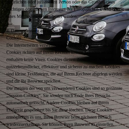
natürlichen oder juristischen Person oder aus Gründen eines
wichtigen öffentlichen Interesses der Europäischen Union oder
eines Mitgliedstaats verarbeitet werden.
4. Datenerfassung auf dieser Website
Cookies
Die Internetseiten verwenden teilweise so genannte Cookies.
Cookies richten auf Ihrem Rechner keinen Schaden an und
enthalten keine Viren. Cookies dienen dazu, unser Angebot
nutzerfreundlicher, effektiver und sicherer zu machen. Cookies
sind kleine Textdateien, die auf Ihrem Rechner abgelegt werden
und die Ihr Browser speichert.
Die meisten der von uns verwendeten Cookies sind so genannte
„Session-Cookies“. Sie werden nach Ende Ihres Besuchs
automatisch gelöscht. Andere Cookies bleiben auf Ihrem
Endgerät gespeichert bis Sie diese löschen. Diese Cookies
ermöglichen es uns, Ihren Browser beim nächsten Besuch
wiederzuerkennen. Sie können Ihren Browser so einstellen,