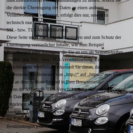
maschinenlesbaren Format aushändigen zu lassen. Sofern Sie
die direkte Übertragung der Daten an einen anderen
Verantwortlichen verlangen, erfolgt dies nur, soweit es
technisch machbar ist.
SSL- bzw. TLS-Verschlüsselung
Diese Seite nutzt aus Sicherheitsgründen und zum Schutz der
Übertragung vertraulicher Inhalte, wie zum Beispiel
Bestellungen oder Anfragen, die Sie an uns als Seitenbetreiber
senden, eine SSL- bzw. TLS-Verschlüsselung. Eine
verschlüsselte Verbindung erkennen Sie daran, dass die
Adresszeile des Browsers von „http://“ auf „https://“ wechselt
und an dem Schloss-Symbol in Ihrer Browserzeile.
Wenn die SSL- bzw. TLS-Verschlüsselung aktiviert ist, können
die Daten, die Sie an uns übermitteln, nicht von Dritten
mitgelesen werden.
Auskunft, Löschung und Berichtigung
Sie haben im Rahmen der geltenden gesetzlichen
Bestimmungen jederzeit das Recht auf unentgeltliche Auskunft