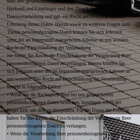
über Ihre gespeicherten personenbezogenen Daten, deren
Herkunft und Empfänger und den Zweck der
Datenverarbeitung und ggf. ein Recht auf Berichtigung oder
Löschung dieser Daten. Hierzu sowie zu weiteren Fragen zum
Thema personenbezogene Daten können Sie sich jederzeit
unter der im Impressum angegebenen Adresse an uns wenden.
Recht auf Einschränkung der Verarbeitung
Sie haben das Recht, die Einschränkung der Verarbeitung Ihrer
personenbezogenen Daten zu verlangen. Hierzu können Sie
sich jederzeit unter der im Impressum angegebenen Adresse an
uns wenden. Das Recht auf Einschränkung der Verarbeitung
besteht in folgenden Fällen:
• Wenn Sie die Richtigkeit Ihrer bei uns gespeicherten
personenbezogenen Daten bestreiten, benötigen wir in der
Regel Zeit, um dies zu überprüfen. Für die Dauer der Prüfung
haben Sie das Recht, die Einschränkung der Verarbeitung Ihrer
personenbezogenen Daten zu verlangen.
• Wenn die Verarbeitung Ihrer personenbezogenen Daten