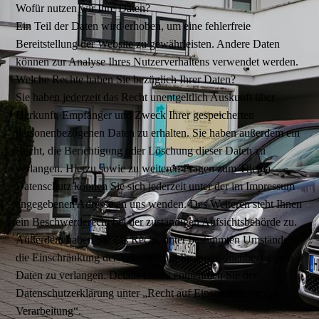
Wofür nutzen wir Ihre Daten?
Ein Teil der Daten wird erhoben, um eine fehlerfreie
Bereitstellung der Website zu gewährleisten. Andere Daten
können zur Analyse Ihres Nutzerverhaltens verwendet werden.
Welche Rechte haben Sie bezüglich Ihrer Daten?
Sie haben jederzeit das Recht unentgeltlich Auskunft über
Herkunft, Empfänger und Zweck Ihrer gespeicherten
personenbezogenen Daten zu erhalten. Sie haben außerdem ein
Recht, die Berichtigung oder Löschung dieser Daten zu
verlangen. Hierzu sowie zu weiteren Fragen zum Thema
Datenschutz können Sie sich jederzeit unter der im Impressum
angegebenen Adresse an uns wenden. Des Weiteren steht Ihnen
ein Beschwerderecht bei der zuständigen Aufsichtsbehörde zu.
Außerdem haben Sie das Recht, unter bestimmten Umständen
die Einschränkung der Verarbeitung Ihrer personenbezogenen
Daten zu verlangen. Details hierzu entnehmen Sie der
Datenschutzerklärung unter „Recht auf Einschränkung der
Verarbeitung“.