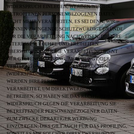
WIDERSPRUCH EINLEGEN, WERDEN WIR IHRE
BETROFFENEN PERSONENBEZOGENEN DATEN
NICHT MEHR VERARBEITEN, ES SEI DENN, WIR
KÖNNEN ZWINGENDE SCHUTZWÜRDIGE GRÜNDE
FÜR DIE VERARBEITUNG NACHWEISEN, DIE IHRE
INTERESSEN, RECHTE UND FREIHEITEN
ÜBERWIEGEN ODER DIE VERARBEITUNG DIENT
DER GELTENDMACHUNG, AUSÜBUNG ODER
VERTEIDIGUNG VON RECHTSANSPRÜCHEN
(WIDERSPRUCH NACH ART. 21 ABS. 1 DSGVO).
WERDEN IHRE PERSONENBEZOGENEN DATEN
VERARBEITET, UM DIREKTWERBUNG ZU
BETREIBEN, SO HABEN SIE DAS RECHT, JEDERZEIT
WIDERSPRUCH GEGEN DIE VERARBEITUNG SIE
BETREFFENDER PERSONENBEZOGENER DATEN
ZUM ZWECKE DERARTIGER WERBUNG
EINZULEGEN; DIES GILT AUCH FÜR DAS PROFILING,
SOWEIT ES MIT SOLCHER DIREKTWERBUNG IN