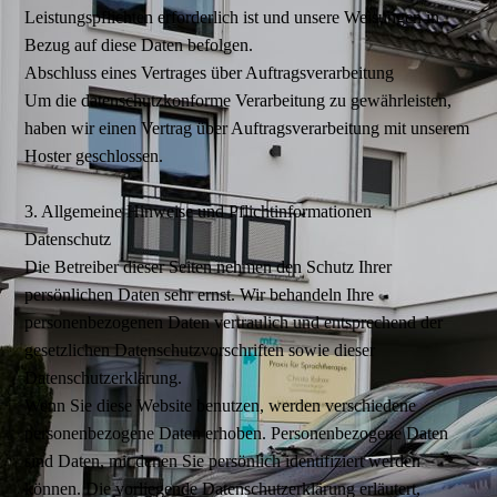
Leistungspflichten erforderlich ist und unsere Weisungen in
Bezug auf diese Daten befolgen.
Abschluss eines Vertrages über Auftragsverarbeitung
Um die datenschutzkonforme Verarbeitung zu gewährleisten,
haben wir einen Vertrag über Auftragsverarbeitung mit unserem
Hoster geschlossen.
3. Allgemeine Hinweise und Pflichtinformationen
Datenschutz
Die Betreiber dieser Seiten nehmen den Schutz Ihrer
persönlichen Daten sehr ernst. Wir behandeln Ihre
personenbezogenen Daten vertraulich und entsprechend der
gesetzlichen Datenschutzvorschriften sowie dieser
Datenschutzerklärung.
Wenn Sie diese Website benutzen, werden verschiedene
personenbezogene Daten erhoben. Personenbezogene Daten
sind Daten, mit denen Sie persönlich identifiziert werden
können. Die vorliegende Datenschutzerklärung erläutert,