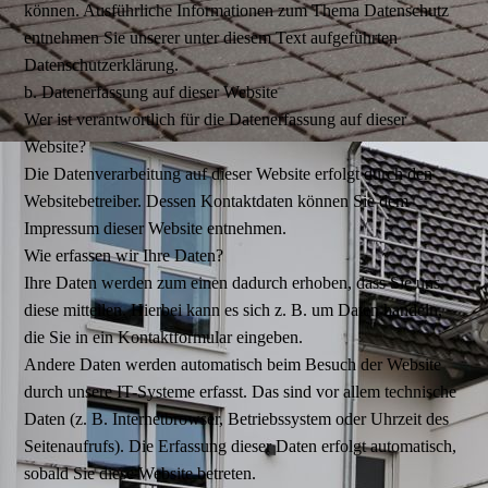
können. Ausführliche Informationen zum Thema Datenschutz
entnehmen Sie unserer unter diesem Text aufgeführten
Datenschutzerklärung.
b. Datenerfassung auf dieser Website
Wer ist verantwortlich für die Datenerfassung auf dieser
Website?
Die Datenverarbeitung auf dieser Website erfolgt durch den
Websitebetreiber. Dessen Kontaktdaten können Sie dem
Impressum dieser Website entnehmen.
Wie erfassen wir Ihre Daten?
Ihre Daten werden zum einen dadurch erhoben, dass Sie uns
diese mitteilen. Hierbei kann es sich z. B. um Daten handeln,
die Sie in ein Kontaktformular eingeben.
Andere Daten werden automatisch beim Besuch der Website
durch unsere IT-Systeme erfasst. Das sind vor allem technische
Daten (z. B. Internetbrowser, Betriebssystem oder Uhrzeit des
Seitenaufrufs). Die Erfassung dieser Daten erfolgt automatisch,
sobald Sie diese Website betreten.