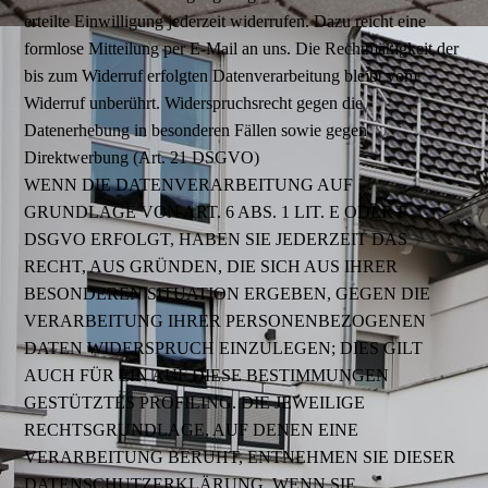
erteilte Einwilligung jederzeit widerrufen. Dazu reicht eine
formlose Mitteilung per E-Mail an uns. Die Rechtmäßigkeit der
bis zum Widerruf erfolgten Datenverarbeitung bleibt vom
Widerruf unberührt. Widerspruchsrecht gegen die
Datenerhebung in besonderen Fällen sowie gegen
Direktwerbung (Art. 21 DSGVO)
WENN DIE DATENVERARBEITUNG AUF
GRUNDLAGE VON ART. 6 ABS. 1 LIT. E ODER F
DSGVO ERFOLGT, HABEN SIE JEDERZEIT DAS
RECHT, AUS GRÜNDEN, DIE SICH AUS IHRER
BESONDEREN SITUATION ERGEBEN, GEGEN DIE
VERARBEITUNG IHRER PERSONENBEZOGENEN
DATEN WIDERSPRUCH EINZULEGEN; DIES GILT
AUCH FÜR EIN AUF DIESE BESTIMMUNGEN
GESTÜTZTES PROFILING. DIE JEWEILIGE
RECHTSGRUNDLAGE, AUF DENEN EINE
VERARBEITUNG BERUHT, ENTNEHMEN SIE DIESER
DATENSCHUTZERKLÄRUNG. WENN SIE