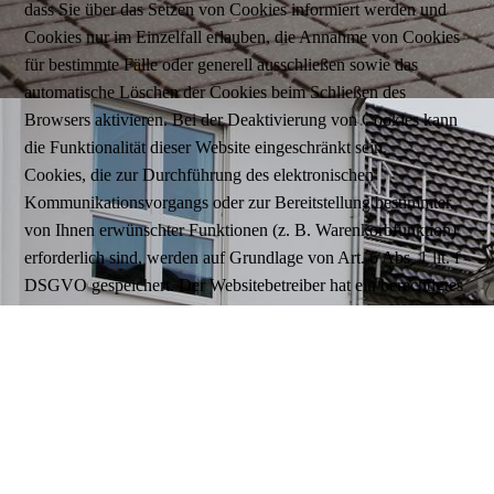
dass Sie über das Setzen von Cookies informiert werden und
Cookies nur im Einzelfall erlauben, die Annahme von Cookies
für bestimmte Fälle oder generell ausschließen sowie das
automatische Löschen der Cookies beim Schließen des
Browsers aktivieren. Bei der Deaktivierung von Cookies kann
die Funktionalität dieser Website eingeschränkt sein.
Cookies, die zur Durchführung des elektronischen
Kommunikationsvorgangs oder zur Bereitstellung bestimmter,
von Ihnen erwünschter Funktionen (z. B. Warenkorbfunktion)
erforderlich sind, werden auf Grundlage von Art. 6 Abs. 1 lit. f
DSGVO gespeichert. Der Websitebetreiber hat ein berechtigtes
Interesse an der Speicherung von Cookies zur technisch
fehlerfreien und optimierten Bereitstellung seiner Dienste.
Sofern eine entsprechende Einwilligung abgefragt wurde (z. B.
eine Einwilligung zur Speicherung von Cookies), erfolgt die
Verarbeitung ausschließlich auf Grundlage von Art. 6 Abs. 1 lit.
a DSGVO; die Einwilligung ist jederzeit widerrufbar.
Soweit andere Cookies (z. B. Cookies zur Analyse Ihres