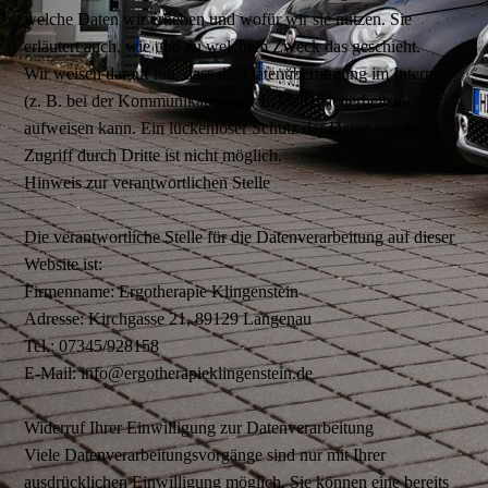
welche Daten wir erheben und wofür wir sie nutzen. Sie
erläutert auch, wie und zu welchem Zweck das geschieht.
Wir weisen darauf hin, dass die Datenübertragung im Internet
(z. B. bei der Kommunikation per E-Mail) Sicherheitslücken
aufweisen kann. Ein lückenloser Schutz der Daten vor dem
Zugriff durch Dritte ist nicht möglich.
Hinweis zur verantwortlichen Stelle
Die verantwortliche Stelle für die Datenverarbeitung auf dieser
Website ist:
Firmenname: Ergotherapie Klingenstein
Adresse: Kirchgasse 21, 89129 Langenau
Tel.: 07345/928158
E-Mail: info@ergotherapieklingenstein.de
Widerruf Ihrer Einwilligung zur Datenverarbeitung
Viele Datenverarbeitungsvorgänge sind nur mit Ihrer
ausdrücklichen Einwilligung möglich. Sie können eine bereits