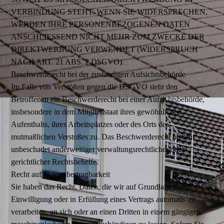
VERBINDUNG STEHT. WENN SIE WIDERSPRECHEN,
WERDEN IHRE PERSONENBEZOGENEN DATEN
ANSCHLIESSEND NICHT MEHR ZUM ZWECKE DER
DIREKTWERBUNG VERWENDET (WIDERSPRUCH
NACH ART. 21 ABS. 2 DSGVO).
Beschwerderecht bei der zuständigen Aufsichtsbehörde
Im Falle von Verstößen gegen die DSGVO steht den
Betroffenen ein Beschwerderecht bei einer Aufsichtsbehörde,
insbesondere in dem Mitgliedstaat ihres gewöhnlichen
Aufenthalts, ihres Arbeitsplatzes oder des Orts des
mutmaßlichen Verstoßes zu. Das Beschwerderecht besteht
unbeschadet anderweitiger verwaltungsrechtlicher oder
gerichtlicher Rechtsbehelfe.
Recht auf Datenübertragbarkeit
Sie haben das Recht, Daten, die wir auf Grundlage Ihrer
Einwilligung oder in Erfüllung eines Vertrags automatisiert
verarbeiten, an sich oder an einen Dritten in einem gängigen,